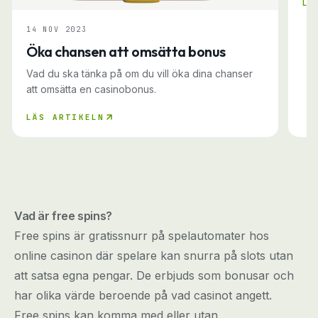
LÄ
14 NOV 2023
Öka chansen att omsätta bonus
Vad du ska tänka på om du vill öka dina chanser
att omsätta en casinobonus.
LÄS ARTIKELN
Vad är free spins?
Free spins är gratissnurr på spelautomater hos
online casinon
där spelare kan snurra på slots utan
att satsa egna pengar. De erbjuds som bonusar och
har olika värde beroende på vad casinot angett.
Free spins kan komma med eller
utan