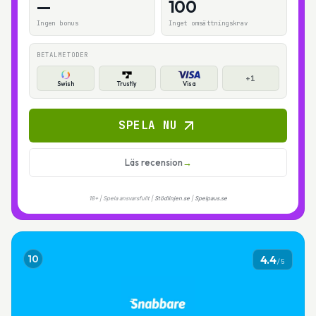
—
100
Ingen bonus
Inget omsättningskrav
BETALMETODER
+
1
Swish
Trustly
Visa
SPELA NU
Läs recension
→
18+ | Spela ansvarsfullt |
Stödlinjen.se
|
Spelpaus.se
10
4.4
/5