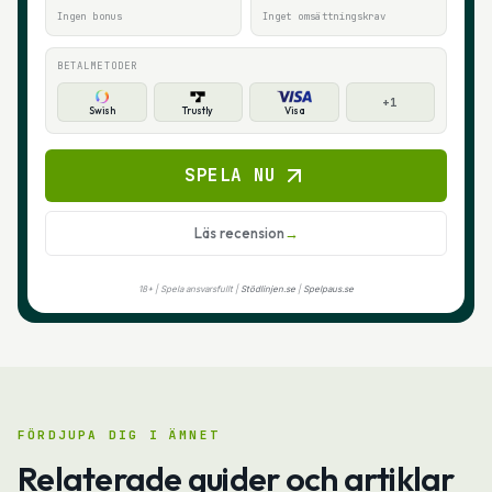
Ingen bonus
Inget omsättningskrav
BETALMETODER
+
1
Swish
Trustly
Visa
SPELA NU
Läs recension
→
18+ | Spela ansvarsfullt |
Stödlinjen.se
|
Spelpaus.se
FÖRDJUPA DIG I ÄMNET
Relaterade guider och artiklar