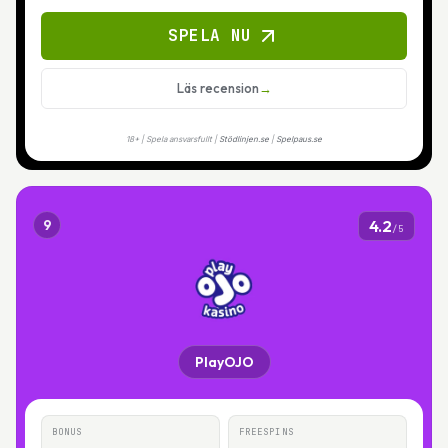
SPELA NU
Läs recension
→
18+ | Spela ansvarsfullt |
Stödlinjen.se
|
Spelpaus.se
9
4.2
/5
PlayOJO
BONUS
FREESPINS