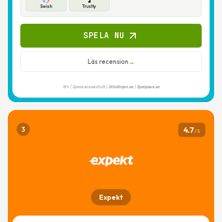
Swish
Trustly
SPELA NU
Läs recension
→
18+ | Spela ansvarsfullt |
Stödlinjen.se
|
Spelpaus.se
3
4.7
/5
Expekt