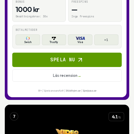
BONUS
FREESPINS
1000 kr
—
Omsättningskrav: 30x
Inga freespins
BETALMETODER
+
1
Swish
Trustly
Visa
SPELA NU
Läs recension
→
18+ | Spela ansvarsfullt |
Stödlinjen.se
|
Spelpaus.se
7
4.1
/5