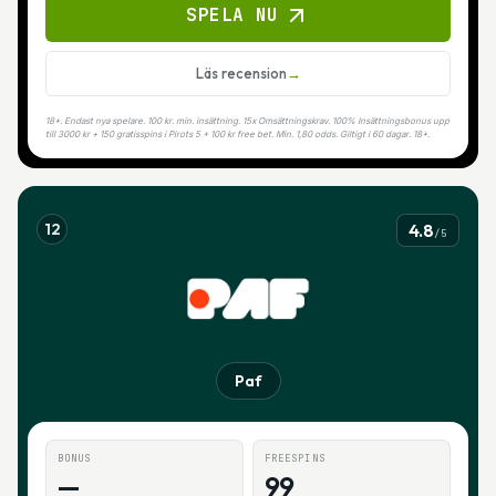
SPELA NU
Läs recension
→
18+. Endast nya spelare. 100 kr. min. insättning. 15x Omsättningskrav. 100% Insättningsbonus upp
till 3000 kr + 150 gratisspins i Pirots 5 + 100 kr free bet. Min. 1,80 odds. Giltigt i 60 dagar. 18+.
Regler&villkor gäller
.
Stodlinjen.se
,
Spelpaus.se
Spela ansvarsfullt.
12
4.8
/5
Paf
BONUS
FREESPINS
—
99