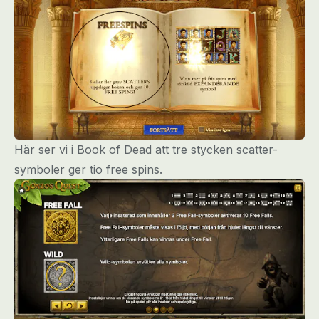
Här ser vi i Book of Dead att tre stycken scatter-
symboler ger tio free spins.