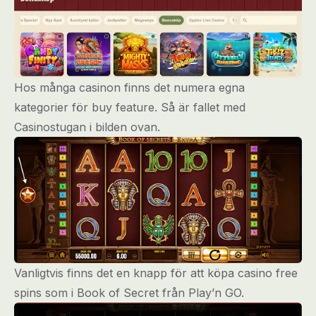
Hos många casinon finns det numera egna
kategorier för buy feature. Så är fallet med
Casinostugan i bilden ovan.
Vanligtvis finns det en knapp för att köpa casino free
spins som i Book of Secret från Play’n GO.