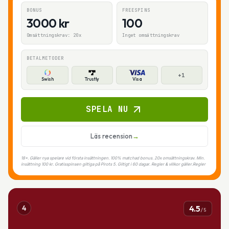
BONUS
FREESPINS
3000 kr
100
Omsättningskrav: 20x
Inget omsättningskrav
BETALMETODER
+
1
Swish
Trustly
Visa
SPELA NU
Läs recension
→
18+. Gäller nya spelare vid första insättningen. 100% matchad bonus. 20x omsättningskrav. Min.
insättning 100 kr. Gratisspinsen giltiga på Pirots 5. Giltigt i 60 dagar. Regler & villkor gäller.
Regler
& villkor gäller.
stodlinjen.se
-
spelpaus.se
. Spela ansvarsfullt.
4
4.5
/5