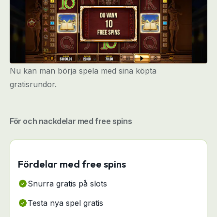
Nu kan man börja spela med sina köpta
gratisrundor.
För och nackdelar med free spins
Fördelar med free spins
Snurra gratis på slots
Testa nya spel gratis