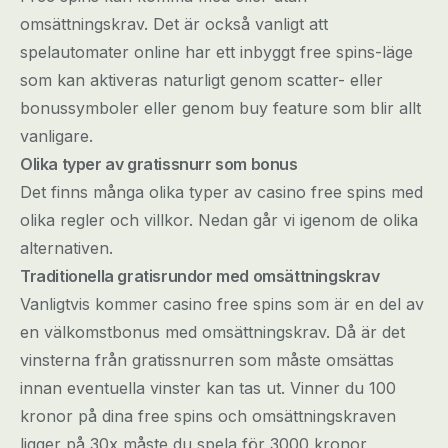
omsättningskrav
. Det är också vanligt att
spelautomater online har ett inbyggt free spins-läge
som kan aktiveras naturligt genom scatter- eller
bonussymboler eller genom buy feature som blir allt
vanligare.
Olika typer av gratissnurr som bonus
Det finns många olika typer av casino free spins med
olika regler och villkor
. Nedan går vi igenom de olika
alternativen.
Traditionella gratisrundor med omsättningskrav
Vanligtvis kommer casino free spins som är en del av
en
välkomstbonus
med omsättningskrav. Då är det
vinsterna från gratissnurren som måste omsättas
innan eventuella vinster kan tas ut. Vinner du 100
kronor på dina free spins och omsättningskraven
ligger på 30x måste du spela för 3000 kronor