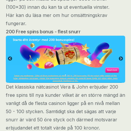
(100x30) innan du kan ta ut eventuella vinster.
Här kan du
läsa mer om hur omsättningskrav
fungerar
.
200 Free spins bonus - flest snurr
Det klassiska nätcasinot Vera & John erbjuder 200
free spins till nya kunder vilket är en större mängd än
vanligt då de flesta casinon ligger på en nivå mellan
50 - 100 stycken. Samtidigt ska det sägas att varje
snurr är värd 50 öre styck och därmed motsvarar
erbjudandet ett totalt värde på 100 kronor.