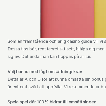
Som en framstående och ärlig
casino guide
vill vi
Dessa tips bör, rent teoretiskt sett, hjälpa dig me
sig av. Det enda man kan hoppas på är tur.
Välj bonus med lågt omsättningskrav
Detta är A och O för att kunna omsätta sin
bonus 
är extremt svårt att uppfylla. Vi rekommenderar 
Spela spel där 100% bidrar till omsättningen