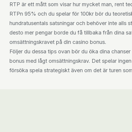
RTP är ett mått som visar hur mycket man, rent teor
RTPn 95% och du spelar för 100kr bör du teoretisk
hundratusentals satsningar och behöver inte alls s
desto mer pengar borde du få tillbaka från dina sa
omsättningskravet på din casino bonus.
Följer du dessa tips ovan bör du öka dina chanser 
bonus med lågt omsättningskrav. Det spelar ingen 
försöka spela strategiskt även om det är turen so