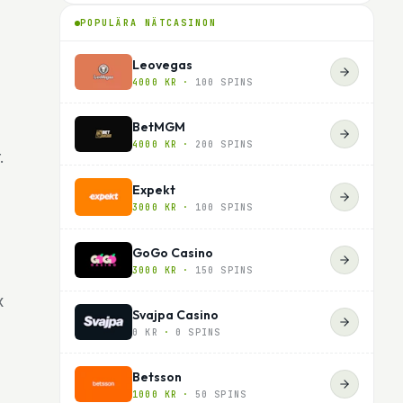
POPULÄRA NÄTCASINON
Leovegas
4000 KR
·
100 SPINS
BetMGM
4000 KR
·
200 SPINS
.
Expekt
3000 KR
·
100 SPINS
GoGo Casino
3000 KR
·
150 SPINS
x
Svajpa Casino
0 KR
·
0 SPINS
Betsson
1000 KR
·
50 SPINS