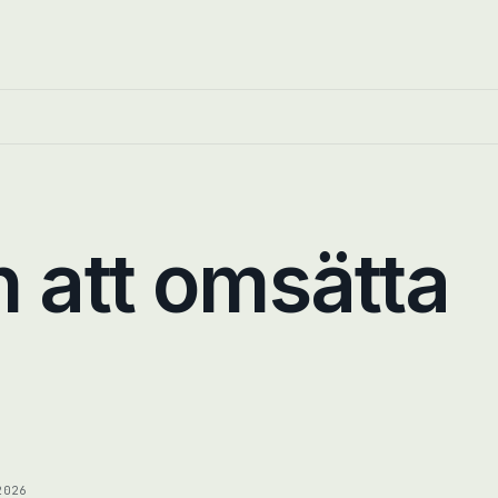
 att omsätta
2026