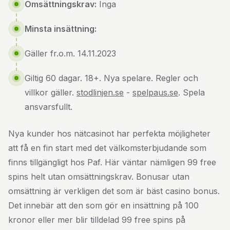
Omsättningskrav:
Inga
Minsta insättning:
Gäller fr.o.m. 14.11.2023
Giltig 60 dagar. 18+. Nya spelare. Regler och
villkor gäller.
stodlinjen.se
-
spelpaus.se
. Spela
ansvarsfullt.
Nya kunder hos nätcasinot har perfekta möjligheter
att få en fin start med det välkomsterbjudande som
finns tillgängligt hos Paf. Här väntar nämligen 99 free
spins helt utan omsättningskrav. Bonusar utan
omsättning är verkligen det som är
bäst casino bonus
.
Det innebär att den som gör en insättning på 100
kronor eller mer blir tilldelad 99 free spins på