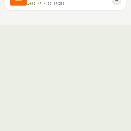
1000 KR
·
50 SPINS