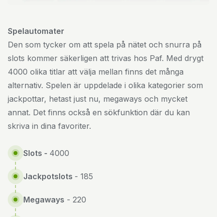
Spelautomater
Den som tycker om att
spela på nätet
och snurra på
slots kommer säkerligen att trivas hos Paf. Med drygt
4000 olika titlar att välja mellan finns det många
alternativ. Spelen är uppdelade i olika kategorier som
jackpottar, hetast just nu, megaways och mycket
annat. Det finns också en sökfunktion där du kan
skriva in dina favoriter.
Slots -
4000
Jackpotslots
- 185
Megaways
- 220