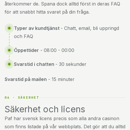
återkommer de. Spana dock alltid först in deras FAQ
för att snabbt hitta svaret på din fråga.
Typer av kundtjänst
- Chatt, email, bli uppringd
och FAQ
Öppettider
- 08:00 - 00:00
Svarstid i chatten
- 30 sekunder
Svarstid på mailen
- 15 minuter
06
·
SÄKERHET
Säkerhet och licens
Paf har svensk licens precis som alla andra casinon
som finns listade på vår webbplats. Det gör att du alltid