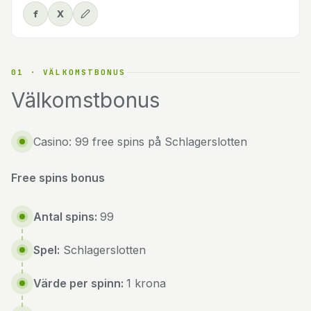
f
X
01
·
VÄLKOMSTBONUS
Välkomstbonus
Casino: 99 free spins på Schlagerslotten
Free spins bonus
Antal spins:
99
Spel:
Schlagerslotten
Värde per spinn:
1 krona