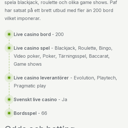
spela blackjack, roulette och olika game shows. Paf
har satsat på ett brett utbud med fler än 200 bord
vilket imponerar.
Live casino bord
- 200
Live casino spel
- Blackjack, Roulette, Bingo,
Video poker, Poker, Tärningsspel, Baccarat,
Game shows
Live casino leverantörer
- Evolution, Playtech,
Pragmatic play
Svenskt live casino
- Ja
Bordsspel
- 66