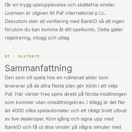
får en trygg spelupplevelse och skattefria vinster.
Licensen är utgiven till Paf International p.l.c..
Dessutom sker all verifiering med BankID så att ingen
förutom du kan komma åt ditt spelkonto. Detta gäller
registrering, inlogg och uttag.
07
·
SLUTSATS
Sammanfattning
Den som vill spela hos en rutinerad aktör som
levererar på de allra flesta plan gör klokt i att välja
Paf. Här väntar free spins direkt på första insättningen
som kommer utan omsättningskrav. I tillägg är det fler
än 4000 olika spelautomater och ett riktigt brett utbud
av live dealerspel. Kom igång och signa upp med
BankID och få ut dina vinster på några minuter med