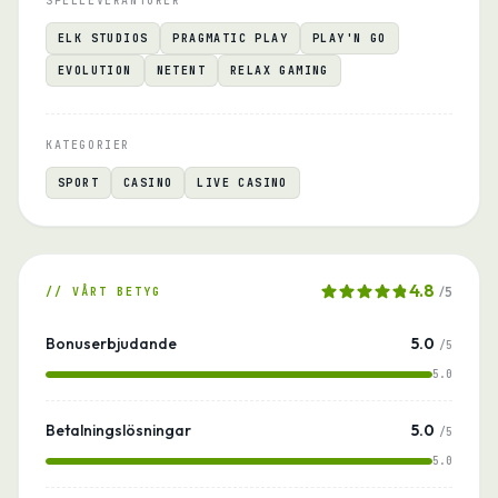
SPELLEVERANTÖRER
ELK STUDIOS
PRAGMATIC PLAY
PLAY'N GO
EVOLUTION
NETENT
RELAX GAMING
KATEGORIER
SPORT
CASINO
LIVE CASINO
4.8
/5
// VÅRT BETYG
Bonuserbjudande
5.0
/5
5.0
Betalningslösningar
5.0
/5
5.0