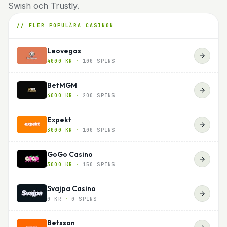
Swish och Trustly.
// FLER POPULÄRA CASINON
Leovegas
4000 KR
·
100 SPINS
BetMGM
4000 KR
·
200 SPINS
Expekt
3000 KR
·
100 SPINS
GoGo Casino
3000 KR
·
150 SPINS
Svajpa Casino
0 KR
·
0 SPINS
Betsson