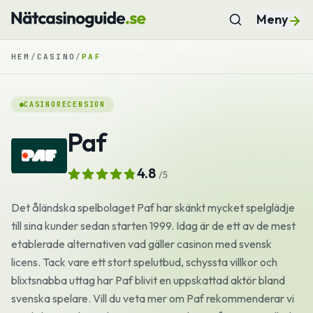
Meny
HEM
/
CASINO
/
PAF
CASINORECENSION
Paf
4.8
/5
Det åländska spelbolaget Paf har skänkt mycket spelglädje
till sina kunder sedan starten 1999. Idag är de ett av de mest
etablerade alternativen vad gäller casinon med svensk
licens. Tack vare ett stort spelutbud, schyssta villkor och
blixtsnabba uttag har Paf blivit en uppskattad aktör bland
svenska spelare. Vill du veta mer om Paf rekommenderar vi