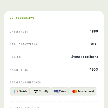
// SNABBFAKTA
1999
LANSERADES
100 kr
MIN. INSÄTTNING
Svensk spellicens
LICENS
4200
ANTAL SPEL
BETALNINGSMETODER
Swish
Trustly
Visa
Mastercard