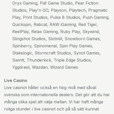
Oryx Gaming, Paf Game Studio, Pear Fiction
Studios,
Play'n GO
, Playson, Playtech, Pragmatic
Play, Print Studios, Pulse 8 Studios, Push Gaming,
Quickspin, Rabcat, RAW iGaming, Red Tiger,
ReelPlay, Relax Gaming, Ruby Play, Skywind,
Slingshot Studios, Slotmill, Snowborn Games,
Spinberry, Spinomenal, Spin Play Games,
Stakelogic, Stormcraft Studios, Synot Games,
Swintt, Thunderkick, Triple Edge Studios,
Yggdrasil, Wazdan, Wizard Games
Live Casino
Live casinot håller också en hög nivå med såväl
svenska som internationella dealers. Det gör att du har
många olika spel att välja mellan. Vi har haft många
roliga stunder i live casinot och på så sätt kunnat