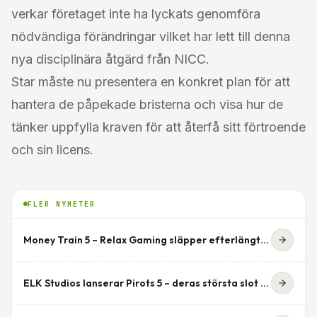
verkar företaget inte ha lyckats genomföra
nödvändiga förändringar vilket har lett till denna
nya disciplinära åtgärd från NICC.
Star måste nu presentera en konkret plan för att
hantera de påpekade bristerna och visa hur de
tänker uppfylla kraven för att återfå sitt förtroende
och sin licens.
FLER NYHETER
Money Train 5 – Relax Gaming släpper efterlängtade uppföljaren
ELK Studios lanserar Pirots 5 – deras största slot hittills