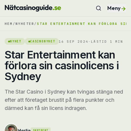
Meny
HEM
/
NYHETER
/
STAR ENTERTAINMENT KAN FÖRLORA SIN
16 SEP 2024
·
LÄSTID
1
MIN
NYHET
CASINONYHET
Star Entertainment kan
förlora sin casinolicens i
Sydney
The Star Casino i Sydney kan tvingas stänga ned
efter att företaget brustit på flera punkter och
därmed kan få sin licens indragen.
Martin
SKRIBENT