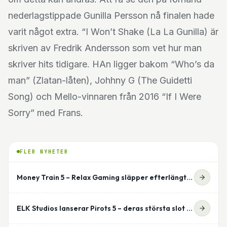
nederlagstippade Gunilla Persson nå finalen hade
varit något extra. “I Won’t Shake (La La Gunilla) är
skriven av Fredrik Andersson som vet hur man
skriver hits tidigare. HAn ligger bakom “Who’s da
man” (Zlatan-låten), Johhny G (The Guidetti
Song) och Mello-vinnaren från 2016 “If I Were
Sorry” med Frans.
FLER NYHETER
Money Train 5 – Relax Gaming släpper efterlängtade uppföljaren
ELK Studios lanserar Pirots 5 – deras största slot hittills