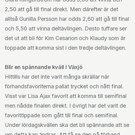
2,50 att gå till final direkt. Men därefter är det
alltså Gunilla Persson har odds 2,60 att gå till final
och 5,50 att vinna deltävlingen. Desto tuffare ser
det ut att bli för Kim Cesarion och Klaudy som är
toppade att komma sist i den tredje deltävlingen.
Blir en spännande kväll i Växjö
Hittills har det inte varit många skrällar när
förhandsfavoriterna pallat trycket och nått final.
Visst var Lisa Ajax favorit att komma till semifinal
men nådde finalen direkt. I övrigt har det varit de
favorittippade som gått till final och semifinal.
Under lördagskvällen ska det bli spännande att se
om detta kan ändras. Att få se den på förhand