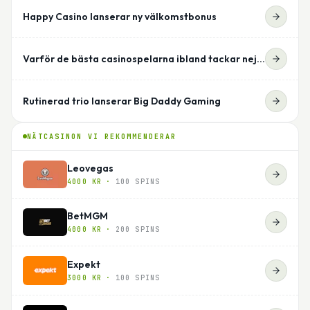
Happy Casino lanserar ny välkomstbonus
Varför de bästa casinospelarna ibland tackar nej till bonusen
Rutinerad trio lanserar Big Daddy Gaming
NÄTCASINON VI REKOMMENDERAR
Leovegas
4000 KR
·
100 SPINS
BetMGM
4000 KR
·
200 SPINS
Expekt
3000 KR
·
100 SPINS