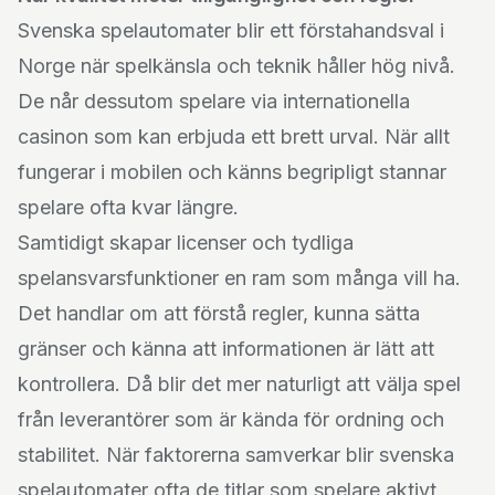
Svenska spelautomater blir ett förstahandsval i
Norge när spelkänsla och teknik håller hög nivå.
De når dessutom spelare via internationella
casinon som kan erbjuda ett brett urval. När allt
fungerar i mobilen och känns begripligt stannar
spelare ofta kvar längre.
Samtidigt skapar licenser och tydliga
spelansvarsfunktioner en ram som många vill ha.
Det handlar om att förstå regler, kunna sätta
gränser och känna att informationen är lätt att
kontrollera. Då blir det mer naturligt att välja spel
från leverantörer som är kända för ordning och
stabilitet. När faktorerna samverkar blir svenska
spelautomater ofta de titlar som spelare aktivt