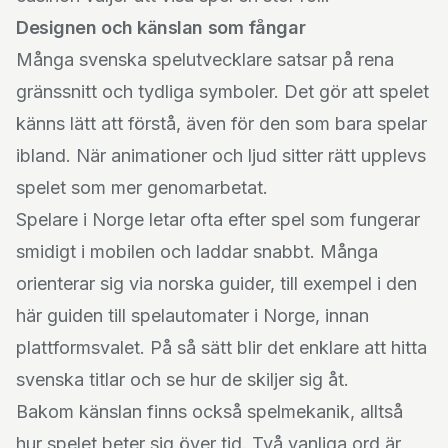
Designen och känslan som fångar
Många
svenska spelutvecklare
satsar på rena
gränssnitt och tydliga symboler. Det gör att spelet
känns lätt att förstå, även för den som bara spelar
ibland. När animationer och ljud sitter rätt upplevs
spelet som mer genomarbetat.
Spelare i Norge letar ofta efter spel som fungerar
smidigt i mobilen och laddar snabbt. Många
orienterar sig via norska guider, till exempel
i den
här guiden till spelautomater i Norge
, innan
plattformsvalet. På så sätt blir det enklare att hitta
svenska titlar och se hur de skiljer sig åt.
Bakom känslan finns också spelmekanik, alltså
hur spelet beter sig över tid. Två vanliga ord är