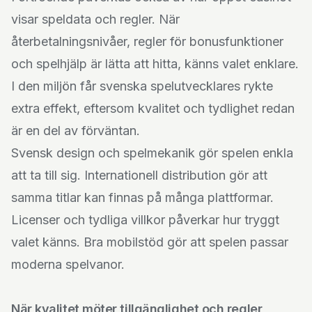
visar speldata och regler. När
återbetalningsnivåer, regler för bonusfunktioner
och spelhjälp är lätta att hitta, känns valet enklare.
I den miljön får svenska spelutvecklares rykte
extra effekt, eftersom kvalitet och tydlighet redan
är en del av förväntan.
Svensk design och spelmekanik gör spelen enkla
att ta till sig. Internationell distribution gör att
samma titlar kan finnas på många plattformar.
Licenser och tydliga villkor påverkar hur tryggt
valet känns. Bra mobilstöd gör att spelen passar
moderna spelvanor.
När kvalitet möter tillgänglighet och regler