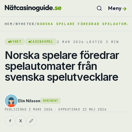
Meny
HEM
/
NYHETER
/
NORSKA SPELARE FÖREDRAR SPELAUTOMA
2 MAR 2026
·
LÄSTID
3
MIN
NYHET
CASINOSPEL
Norska spelare föredrar
spelautomater från
svenska spelutvecklare
Elin Nilsson
SKRIBENT
PUBLICERAD
2 MARS 2026
·
UPPDATERAD
22 MAJ 2026
f
X