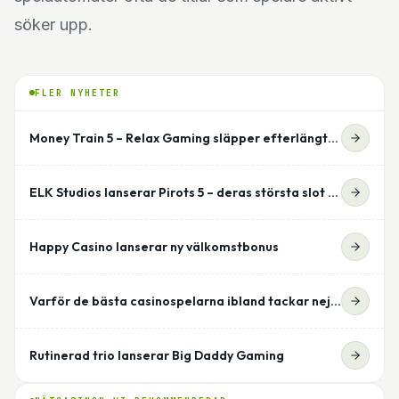
söker upp.
FLER NYHETER
Money Train 5 – Relax Gaming släpper efterlängtade uppföljaren
ELK Studios lanserar Pirots 5 – deras största slot hittills
Happy Casino lanserar ny välkomstbonus
Varför de bästa casinospelarna ibland tackar nej till bonusen
Rutinerad trio lanserar Big Daddy Gaming