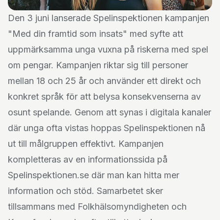
Den 3 juni lanserade Spelinspektionen kampanjen
"Med din framtid som insats" med syfte att
uppmärksamma unga vuxna på riskerna med spel
om pengar. Kampanjen riktar sig till personer
mellan 18 och 25 år och använder ett direkt och
konkret språk för att belysa konsekvenserna av
osunt spelande. Genom att synas i digitala kanaler
där unga ofta vistas hoppas Spelinspektionen nå
ut till målgruppen effektivt. Kampanjen
kompletteras av en informationssida på
Spelinspektionen.se där man kan hitta mer
information och stöd. Samarbetet sker
tillsammans med Folkhälsomyndigheten och