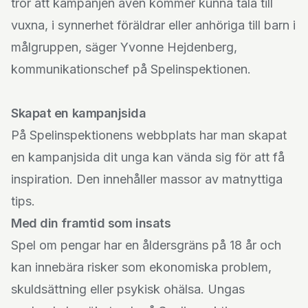
tror att kampanjen även kommer kunna tala till
vuxna, i synnerhet föräldrar eller anhöriga till barn i
målgruppen, säger Yvonne Hejdenberg,
kommunikationschef på Spelinspektionen.
Skapat en kampanjsida
På
Spelinspektionens webbplats har man skapat
en kampanjsida
dit unga kan vända sig för att få
inspiration. Den innehåller massor av matnyttiga
tips.
Med din framtid som insats
Spel om pengar har en åldersgräns på 18 år och
kan innebära risker som ekonomiska problem,
skuldsättning eller psykisk ohälsa. Ungas