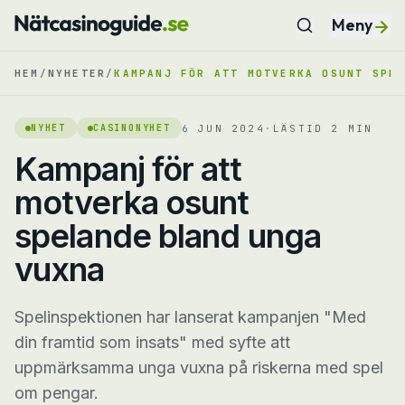
Meny
HEM
/
NYHETER
/
KAMPANJ FÖR ATT MOTVERKA OSUNT SPE
6 JUN 2024
·
LÄSTID
2
MIN
NYHET
CASINONYHET
Kampanj för att
motverka osunt
spelande bland unga
vuxna
Spelinspektionen har lanserat kampanjen "Med
din framtid som insats" med syfte att
uppmärksamma unga vuxna på riskerna med spel
om pengar.