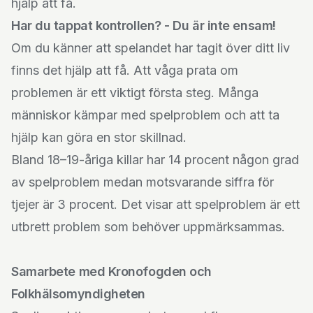
hjälp att få.
Har du tappat kontrollen? - Du är inte ensam!
Om du känner att spelandet har tagit över ditt liv
finns det hjälp att få. Att våga prata om
problemen är ett viktigt första steg. Många
människor kämpar med spelproblem och att ta
hjälp kan göra en stor skillnad.
Bland 18–19-åriga killar har 14 procent någon grad
av spelproblem medan motsvarande siffra för
tjejer är 3 procent. Det visar att spelproblem är ett
utbrett problem som behöver uppmärksammas.
Samarbete med Kronofogden och
Folkhälsomyndigheten