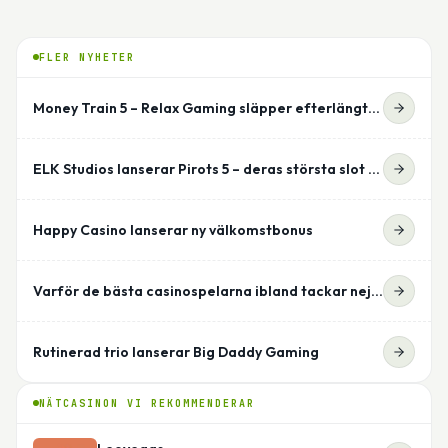
FLER NYHETER
Money Train 5 – Relax Gaming släpper efterlängtade uppföljaren
ELK Studios lanserar Pirots 5 – deras största slot hittills
Happy Casino lanserar ny välkomstbonus
Varför de bästa casinospelarna ibland tackar nej till bonusen
Rutinerad trio lanserar Big Daddy Gaming
NÄTCASINON VI REKOMMENDERAR