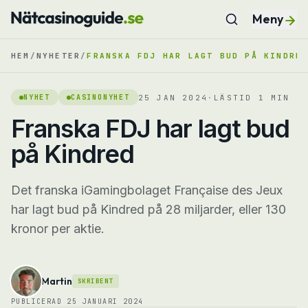
Meny
HEM
/
NYHETER
/
FRANSKA FDJ HAR LAGT BUD PÅ KINDRE
25 JAN 2024
·
LÄSTID
1
MIN
NYHET
CASINONYHET
Franska FDJ har lagt bud
på Kindred
Det franska iGamingbolaget Française des Jeux
har lagt bud på Kindred på 28 miljarder, eller 130
kronor per aktie.
Martin
SKRIBENT
PUBLICERAD
25 JANUARI 2024