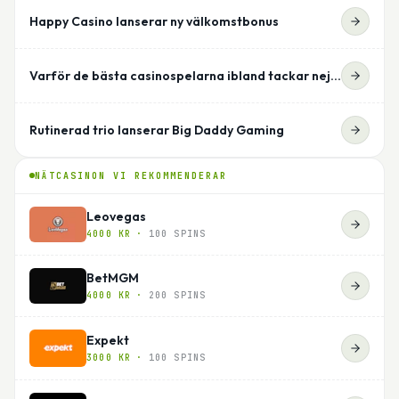
Happy Casino lanserar ny välkomstbonus
Varför de bästa casinospelarna ibland tackar nej till bonusen
Rutinerad trio lanserar Big Daddy Gaming
NÄTCASINON VI REKOMMENDERAR
Leovegas
4000 KR
·
100 SPINS
BetMGM
4000 KR
·
200 SPINS
Expekt
3000 KR
·
100 SPINS