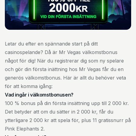
Letar du efter en spännande start på ditt
casinospelande? Då är
Mr Vegas
välkomstbonus
något för dig! När du registrerar dig som ny spelare
och gör din första inättning hos Mr Vegas får du en
generös välkomstbonus. Här är allt du behöver veta
för att komma igång:
Vad ingår i välkomstbonusen?
100 % bonus på din första insättning upp till 2 000 kr.
Det betyder att om du sätter in 2 000 kr, får du
ytterligare 2 000 kr att spela för, plus 11 gratissnurr på
Pink Elephants 2.