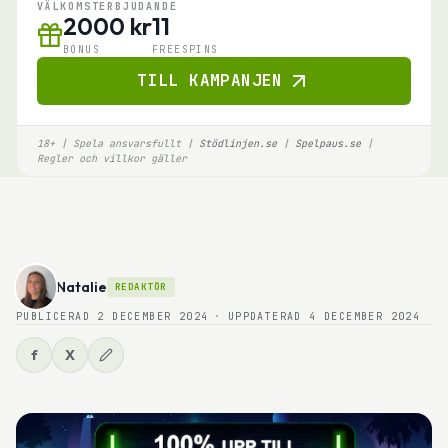
VÄLKOMSTERBJUDANDE
2000 kr
11
BONUS
FREESPINS
TILL KAMPANJEN
18+ | Spela ansvarsfullt |
Stödlinjen.se
|
Spelpaus.se
|
Regler och villkor gäller
Natalie
REDAKTÖR
PUBLICERAD
2 DECEMBER 2024
·
UPPDATERAD
4 DECEMBER 2024
f
X