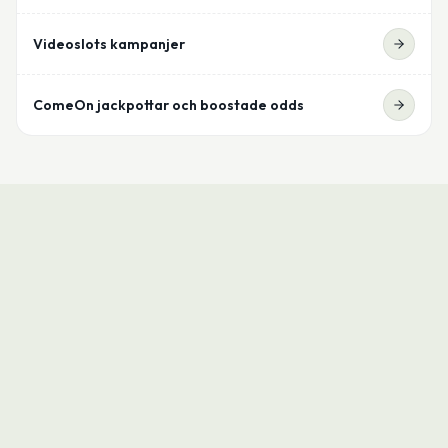
Videoslots kampanjer
ComeOn jackpottar och boostade odds