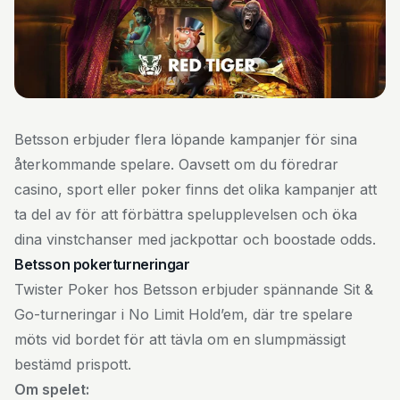
Betsson
erbjuder flera löpande kampanjer för sina
återkommande spelare. Oavsett om du föredrar
casino, sport eller poker finns det olika kampanjer att
ta del av för att förbättra spelupplevelsen och öka
dina vinstchanser med jackpottar och boostade odds.
Betsson pokerturneringar
Twister Poker hos Betsson erbjuder spännande Sit &
Go-turneringar i No Limit Hold’em, där tre spelare
möts vid bordet för att tävla om en slumpmässigt
bestämd prispott.
Om spelet: