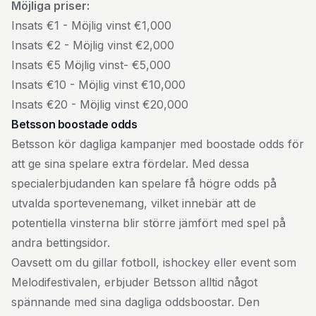
Möjliga priser:
Insats €1 - Möjlig vinst €1,000
Insats €2 - Möjlig vinst €2,000
Insats €5 Möjlig vinst- €5,000
Insats €10 - Möjlig vinst €10,000
Insats €20 - Möjlig vinst €20,000
Betsson boostade odds
Betsson kör
dagliga kampanjer
med boostade odds för
att ge sina spelare extra fördelar. Med dessa
specialerbjudanden kan spelare få högre odds på
utvalda sportevenemang, vilket innebär att de
potentiella vinsterna blir större jämfört med spel på
andra bettingsidor.
Oavsett om du gillar fotboll, ishockey eller event som
Melodifestivalen
, erbjuder Betsson alltid något
spännande med sina dagliga oddsboostar. Den