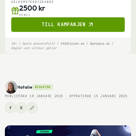
VÄLKOMSTERBJUDANDE
2500 kr
BONUS
TILL KAMPANJEN
18+ | Spela ansvarsfullt |
Stödlinjen.se
|
Spelpaus.se
|
Regler och villkor gäller
Natalie
REDAKTÖR
PUBLICERAD
10 JANUARI 2025
·
UPPDATERAD
15 JANUARI 2025
f
X