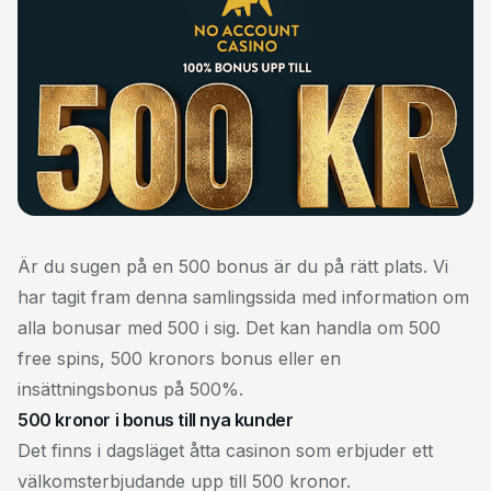
Är du sugen på en 500 bonus är du på rätt plats. Vi
har tagit fram denna samlingssida med information om
alla bonusar med 500 i sig. Det kan handla om 500
free spins, 500 kronors bonus eller en
insättningsbonus på 500%.
500 kronor i bonus till nya kunder
Det finns i dagsläget åtta casinon som erbjuder ett
välkomsterbjudande upp till 500 kronor.