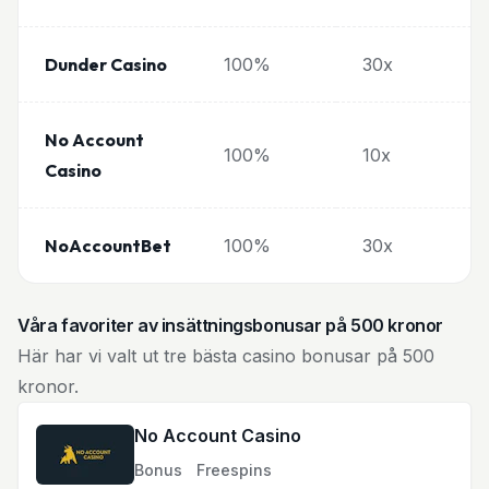
Dunder Casino
100%
30x
No Account
100%
10x
Casino
NoAccountBet
100%
30x
Våra favoriter av insättningsbonusar på 500 kronor
Här har vi valt ut tre
bästa casino bonusar
på 500
kronor.
No Account Casino
Bonus
Freespins