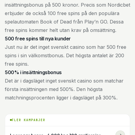
insättningsbonus på 500 kronor. Precis som Nordicbet
erbjuder de också 100 free spins på den populära
spelautomaten Book of Dead från Play’n GO. Dessa
free spins kommer helt utan krav på omsättning.
500 free spins till nya kunder
Just nu är det inget svenskt casino som har 500 free
spins i sin välkomstbonus. Det högsta antalet är 200
free spins.
500% i insättningsbonus
Det är i dagsläget inget svenskt casino som matchar
första insättningen med 500%. Den högsta
matchningsprocenten ligger i dagsläget på 300%.
FLER KAMPANJER