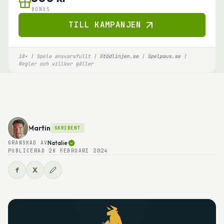
BONUS
TILL KAMPANJEN
18+ | Spela ansvarsfullt |
Stödlinjen.se
|
Spelpaus.se
|
Regler och villkor gäller
Martin
SKRIBENT
Natalie
GRANSKAD AV
PUBLICERAD
28 FEBRUARI 2024
f
X