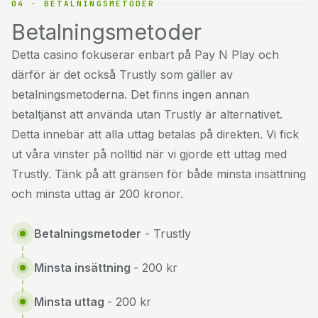
04
·
BETALNINGSMETODER
Betalningsmetoder
Detta casino fokuserar enbart på Pay N Play och
därför är det också Trustly som gäller av
betalningsmetoderna. Det finns ingen annan
betaltjänst att använda utan Trustly är alternativet.
Detta innebär att alla uttag betalas på direkten. Vi fick
ut våra vinster på nolltid när vi gjorde ett uttag med
Trustly. Tänk på att gränsen för både minsta insättning
och minsta uttag är 200 kronor.
Betalningsmetoder
- Trustly
Minsta insättning
- 200 kr
Minsta uttag
- 200 kr