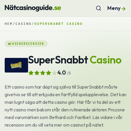
Meny
HEM
/
CASINO
/
SUPERSNABBT CASINO
CASINORECENSION
SuperSnabbt
Casino
4.0
/5
Ett casino som har döpt sig själva till SuperSnabbt måste
givetvis se till att erbjuda en fartfylld spelupplevelse. Det kan
man lugnt säga att detta casino gör. Här får vi ta del av ett
nytt casino men bakom står den rutinerade aktören Prozone
med varumärken som Bethard och Fastbet. Läs vidare i vår
recension om du vill veta mer om casinot på nätet.