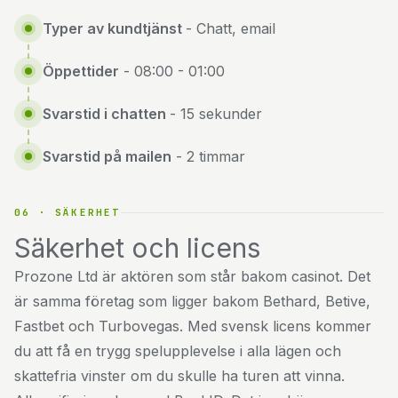
Typer av kundtjänst
- Chatt, email
Öppettider
- 08:00 - 01:00
Svarstid i chatten
- 15 sekunder
Svarstid på mailen
- 2 timmar
06
·
SÄKERHET
Säkerhet och licens
Prozone Ltd är aktören som står bakom casinot. Det
är samma företag som ligger bakom Bethard, Betive,
Fastbet och
Turbovegas
. Med svensk licens kommer
du att få en trygg spelupplevelse i alla lägen och
skattefria vinster om du skulle ha turen att vinna.