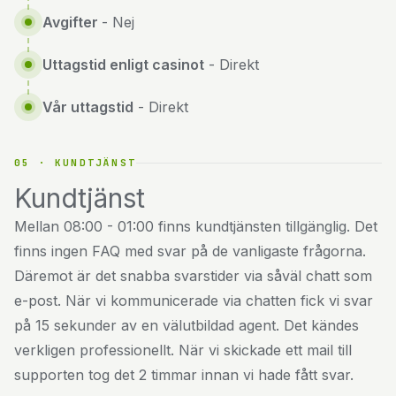
Avgifter
- Nej
Uttagstid enligt casinot
- Direkt
Vår uttagstid
- Direkt
05
·
KUNDTJÄNST
Kundtjänst
Mellan 08:00 - 01:00 finns kundtjänsten tillgänglig. Det
finns ingen FAQ med svar på de vanligaste frågorna.
Däremot är det snabba svarstider via såväl chatt som
e-post. När vi kommunicerade via chatten fick vi svar
på 15 sekunder av en välutbildad agent. Det kändes
verkligen professionellt. När vi skickade ett mail till
supporten tog det 2 timmar innan vi hade fått svar.