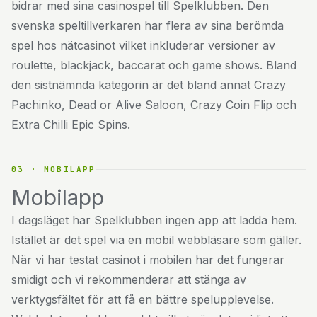
bidrar med sina casinospel till Spelklubben. Den
svenska speltillverkaren har flera av sina berömda
spel hos nätcasinot vilket inkluderar versioner av
roulette, blackjack, baccarat och game shows. Bland
den sistnämnda kategorin är det bland annat Crazy
Pachinko, Dead or Alive Saloon, Crazy Coin Flip och
Extra Chilli Epic Spins.
03
·
MOBILAPP
Mobilapp
I dagsläget har Spelklubben ingen app att ladda hem.
Istället är det spel via en mobil webbläsare som gäller.
När vi har testat casinot i mobilen har det fungerar
smidigt och vi rekommenderar att stänga av
verktygsfältet för att få en bättre spelupplevelse.