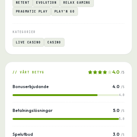
NETENT
EVOLUTION
RELAX GAMING
PRAGMATIC PLAY
PLAY'N GO
KATEGORIER
LIVE CASINO
CASINO
4.0
/5
// VÅRT BETYG
Bonuserbjudande
4.0
/5
4.0
Betalningslösningar
5.0
/5
5.0
Spelutbud
3.0
/5