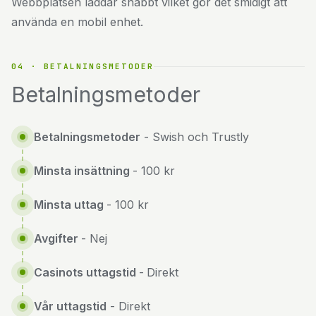
Webbplatsen laddar snabbt vilket gör det smidigt att
använda en mobil enhet.
04
·
BETALNINGSMETODER
Betalningsmetoder
Betalningsmetoder
- Swish och Trustly
Minsta insättning
- 100 kr
Minsta uttag
- 100 kr
Avgifter
- Nej
Casinots uttagstid
-
Direkt
Vår uttagstid
- Direkt