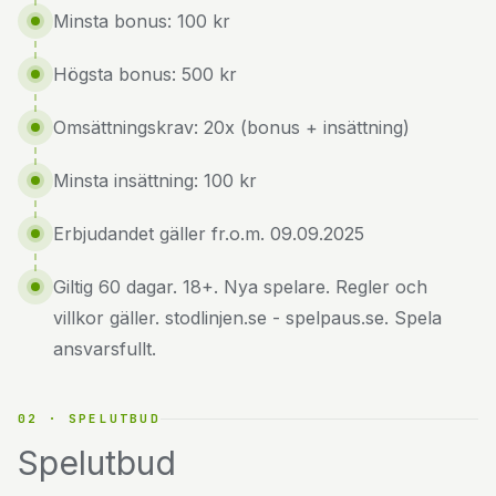
Minsta bonus: 100 kr
Högsta bonus: 500 kr
Omsättningskrav: 20x (bonus + insättning)
Minsta insättning: 100 kr
Erbjudandet gäller fr.o.m. 09.09.2025
Giltig 60 dagar. 18+. Nya spelare. Regler och
villkor gäller. stodlinjen.se - spelpaus.se. Spela
ansvarsfullt.
02
·
SPELUTBUD
Spelutbud