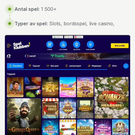
Antal spel:
1 500+
Typer av spel:
Slots, bordsspel, live casino,