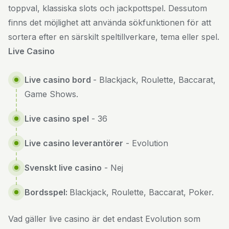
toppval, klassiska slots och jackpottspel. Dessutom
finns det möjlighet att använda sökfunktionen för att
sortera efter en särskilt speltillverkare, tema eller spel.
Live Casino
Live casino bord
- Blackjack, Roulette, Baccarat,
Game Shows.
Live casino spel
- 36
Live casino leverantörer
- Evolution
Svenskt live casino
- Nej
Bordsspel:
Blackjack, Roulette, Baccarat, Poker.
Vad gäller live casino är det endast Evolution som