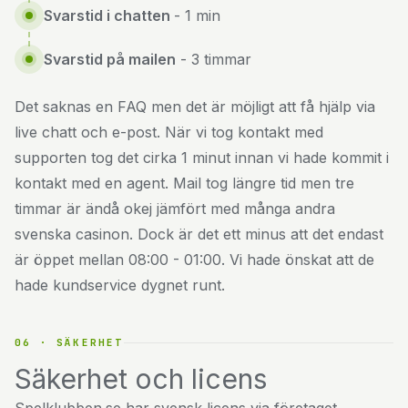
Svarstid i chatten
- 1 min
Svarstid på mailen
- 3 timmar
Det saknas en FAQ men det är möjligt att få hjälp via
live chatt och e-post. När vi tog kontakt med
supporten tog det cirka 1 minut innan vi hade kommit i
kontakt med en agent. Mail tog längre tid men tre
timmar är ändå okej jämfört med många andra
svenska casinon. Dock är det ett minus att det endast
är öppet mellan 08:00 - 01:00. Vi hade önskat att de
hade kundservice dygnet runt.
06
·
SÄKERHET
Säkerhet och licens