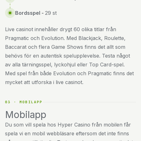
Bordsspel -
29 st
Live casinot innehåller drygt 60 olika titlar från
Pragmatic och Evolution. Med Blackjack, Roulette,
Baccarat och flera Game Shows finns det allt som
behövs för en autentisk spelupplevelse. Testa något
av alla tärningsspel, lyckohjul eller Top Card-spel.
Med spel från både Evolution och Pragmatic finns det
mycket att utforska i live casinot.
03
·
MOBILAPP
Mobilapp
Du som vill spela hos Hyper Casino från mobilen får
spela vi en mobil webbläsare eftersom det inte finns