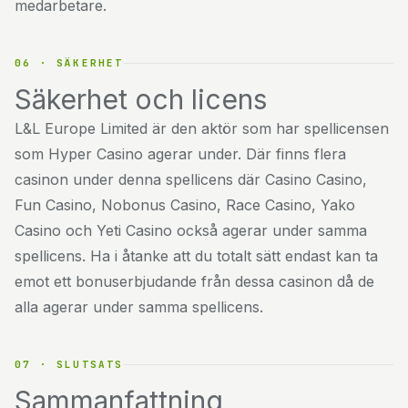
medarbetare.
06
·
SÄKERHET
Säkerhet och licens
L&L Europe Limited är den aktör som har spellicensen
som Hyper Casino agerar under. Där finns flera
casinon under denna spellicens där Casino Casino,
Fun Casino
, Nobonus Casino, Race Casino, Yako
Casino och Yeti Casino också agerar under samma
spellicens. Ha i åtanke att du totalt sätt endast kan ta
emot ett bonuserbjudande från dessa casinon då de
alla agerar under samma spellicens.
07
·
SLUTSATS
Sammanfattning