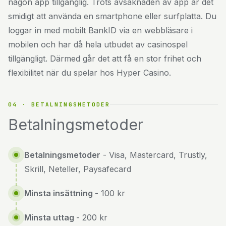
någon app tillgänglig. Trots avsaknaden av app är det
smidigt att använda en smartphone eller surfplatta. Du
loggar in med mobilt BankID via en webbläsare i
mobilen och har då hela utbudet av casinospel
tillgängligt. Därmed går det att få en stor frihet och
flexibilitet när du spelar hos Hyper Casino.
04
·
BETALNINGSMETODER
Betalningsmetoder
Betalningsmetoder
- Visa, Mastercard, Trustly,
Skrill, Neteller, Paysafecard
Minsta insättning
- 100 kr
Minsta uttag
- 200 kr