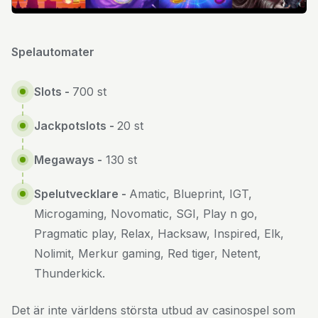
Spelautomater
Slots -
700 st
Jackpotslots -
20 st
Megaways -
130 st
Spelutvecklare -
Amatic, Blueprint, IGT,
Microgaming, Novomatic, SGI, Play n go,
Pragmatic play, Relax, Hacksaw, Inspired, Elk,
Nolimit, Merkur gaming, Red tiger, Netent,
Thunderkick.
Det är inte världens största utbud av casinospel som