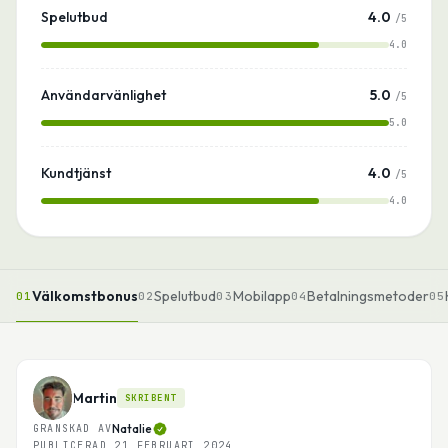
Spelutbud
4.0
/5
4.0
Användarvänlighet
5.0
/5
5.0
Kundtjänst
4.0
/5
4.0
Välkomstbonus
Spelutbud
Mobilapp
Betalningsmetoder
01
02
03
04
05
Martin
SKRIBENT
Natalie
GRANSKAD AV
PUBLICERAD
21 FEBRUARI 2024