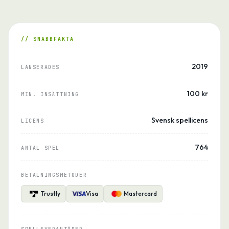
// SNABBFAKTA
2019
LANSERADES
100 kr
MIN. INSÄTTNING
Svensk spellicens
LICENS
764
ANTAL SPEL
BETALNINGSMETODER
Trustly
Visa
Mastercard