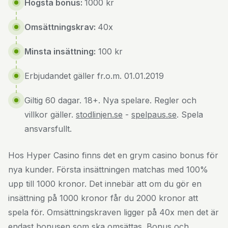
Högsta bonus:
1000 kr
Omsättningskrav:
40x
Minsta insättning:
100 kr
Erbjudandet gäller fr.o.m. 01.01.2019
Giltig 60 dagar. 18+. Nya spelare. Regler och
villkor gäller.
stodlinjen.se
-
spelpaus.se
. Spela
ansvarsfullt.
Hos Hyper Casino finns det en
grym casino bonus
för
nya kunder. Första insättningen matchas med 100%
upp till 1000 kronor. Det innebär att om du gör en
insättning på 1000 kronor får du 2000 kronor att
spela för. Omsättningskraven ligger på 40x men det är
endast bonusen som ska omsättas. Bonus och