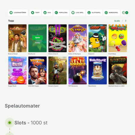
Spelautomater
Slots -
1000 st