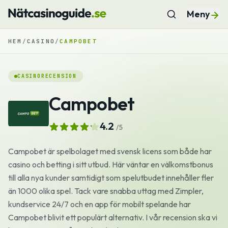
Meny
HEM
/
CASINO
/
CAMPOBET
CASINORECENSION
Campobet
4.2
/5
Campobet är spelbolaget med svensk licens som både har
casino och betting i sitt utbud. Här väntar en välkomstbonus
till alla nya kunder samtidigt som spelutbudet innehåller fler
än 1000 olika spel. Tack vare snabba uttag med Zimpler,
kundservice 24/7 och en app för mobilt spelande har
Campobet blivit ett populärt alternativ. I vår recension ska vi