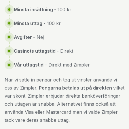
Minsta insättning
- 100 kr
Minsta uttag
- 100 kr
Avgifter
- Nej
Casinots uttagstid
- Direkt
Vår uttagstid
- Direkt med Zimpler
När vi satte in pengar och tog ut vinster använde vi
oss av Zimpler.
Pengarna betalas ut på direkten
vilket
var skönt. Zimpler erbjuder direkta banköverföringar
och
uttagen är snabba
. Alternativet finns också att
använda Visa eller Mastercard men vi valde Zimpler
tack vare deras snabba uttag.