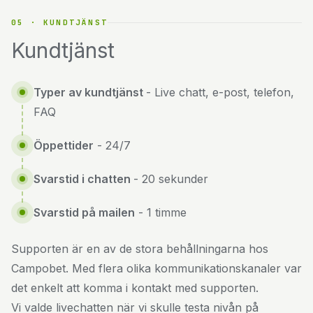
05
·
KUNDTJÄNST
Kundtjänst
Typer av kundtjänst
- Live chatt, e-post, telefon,
FAQ
Öppettider
- 24/7
Svarstid i chatten
- 20 sekunder
Svarstid på mailen
- 1 timme
Supporten är en av de stora behållningarna hos
Campobet. Med flera olika kommunikationskanaler var
det enkelt att komma i kontakt med supporten.
Vi valde livechatten när vi skulle testa nivån på