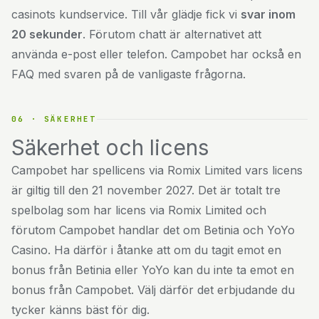
casinots kundservice. Till vår glädje fick vi
svar inom
20 sekunder
. Förutom chatt är alternativet att
använda e-post eller telefon. Campobet har också en
FAQ med svaren på de vanligaste frågorna.
06
·
SÄKERHET
Säkerhet och licens
Campobet har spellicens via Romix Limited vars licens
är giltig till den 21 november 2027. Det är totalt tre
spelbolag som har licens via Romix Limited och
förutom Campobet handlar det om
Betinia
och
YoYo
Casino
. Ha därför i åtanke att om du tagit emot en
bonus från Betinia eller YoYo kan du inte ta emot en
bonus från Campobet. Välj därför det erbjudande du
tycker känns bäst för dig.