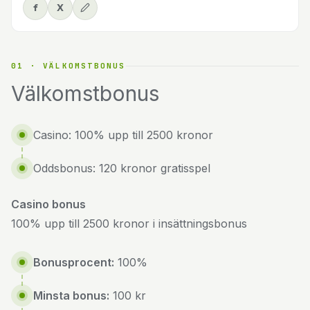
f
X
01
·
VÄLKOMSTBONUS
Välkomstbonus
Casino: 100% upp till 2500 kronor
Oddsbonus: 120 kronor gratisspel
Casino bonus
100% upp till 2500 kronor i insättningsbonus
Bonusprocent:
100%
Minsta bonus:
100 kr